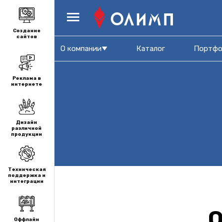
Создание
сайтов
О компании
Каталог
Портфо
Реклама в
интернете
Дизайн
различной
продукции
Техническая
поддержка и
интеграции
О
Оффлайн