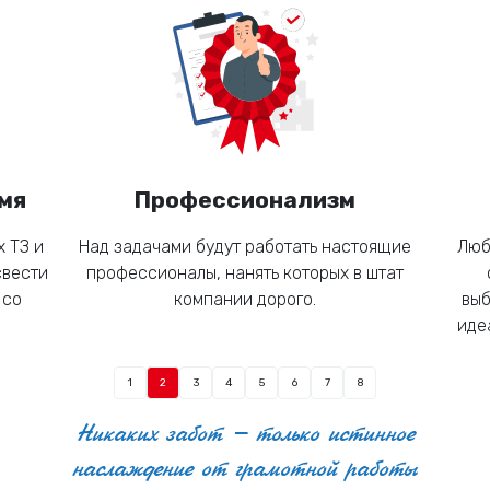
Доступность: быстрый и удобный доступ к
информации.
Информативность: возможность размещения
большого объема информации.
Универсальность: подходят для различных
мя
Профессионализм
целей и сфер применения.
 ТЗ и
Над задачами будут работать настоящие
Люб
Долговечность: длительный срок службы.
свести
профессионалы, нанять которых в штат
 со
компании дорого.
выб
Простота использования: легко
иде
устанавливаются и обслуживаются.
1
2
3
4
5
6
7
8
Экономичность: доступная цена по
сравнению с другими видами рекламы и
Никаких забот – только истинное
информирования.
наслаждение от грамотной работы