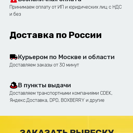
Принимаем оплату от ИП и юридических лиц с НДС
Стенды с перекидными системами: для
и без
размещения большого количества
информации.
Доставка по России
Стенды с пробковой или
магнитной поверхностью:
Курьером по Москве и области
Пробковые стенды: для крепления
Доставляем заказы от 30 минут
информации с помощью кнопок.
Магнитные стенды: для крепления
информации с помощью магнитов.
В пункты выдачи
Доставляем транспортными компаниями CDEK,
Яндекс.Доставка, DPD, BOXBERRY и другие
Специализированные стенды:
Информационные стенды по охране труда и
технике безопасности: стенды с
информацией о правилах безопасности.