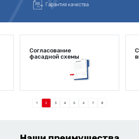
Гарантия качества
Согласование
С
фасадной схемы
в
1
2
3
4
5
6
7
8
Наши преимущества