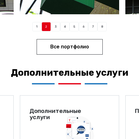
1
2
3
4
5
6
7
8
Все портфолио
Дополнительные услуги
Дополнительные
П
услуги