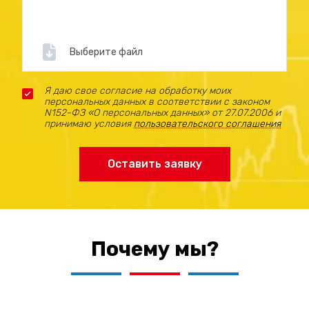
видимость информации.
Композитные материалы: прочные и
Выберите файл
долговечные материалы, устойчивые к
механическим повреждениям.
Я даю свое согласие на обработку моих
персональных данных в соответствии с законом
Металл: надежный и долговечный материал,
N152-ФЗ «О персональных данных» от 27.07.2006 и
подходящий для уличных стендов.
принимаю условия
пользовательского соглашения
Оставить заявку
Преимущества
информационных
стендов:
Почему мы?
Наглядность: легко воспринимаемая
информация.