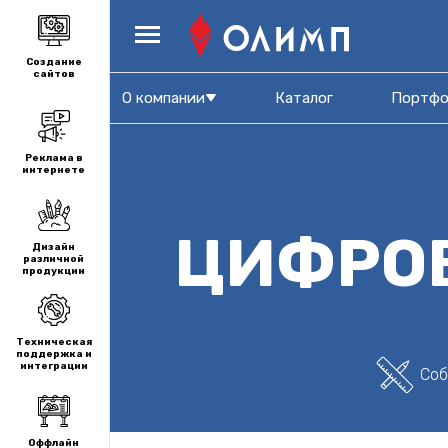
Создание
сайтов
О компании
Каталог
Портфо
Реклама в
интернете
ЦИФРО
Дизайн
различной
продукции
Техническая
поддержка и
интеграции
Соб
Оффлайн