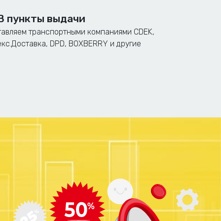
В пункты выдачи
авляем транспортными компаниями CDEK,
кс.Доставка, DPD, BOXBERRY и другие
т от сложности и объема заказа. Как правило, небольшие
очная оценка времени выполнения заказа предоставляется
ся индивидуально для каждого заказа.