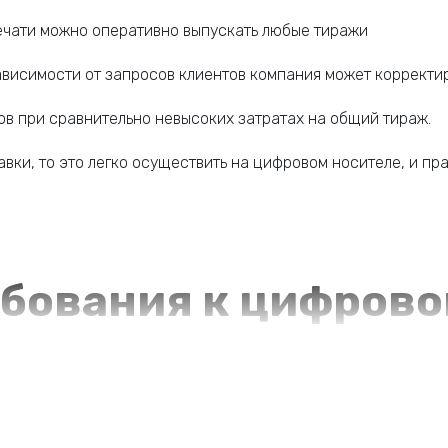
ечати можно оперативно выпускать любые тиражи
зависимости от запросов клиентов компания может корректир
ов при сравнительно невысоких затратах на общий тираж.
авки, то это легко осуществить на цифровом носителе, и пр
бования к цифрово
макет и техническое задание с обозначением основных пара
т.д.