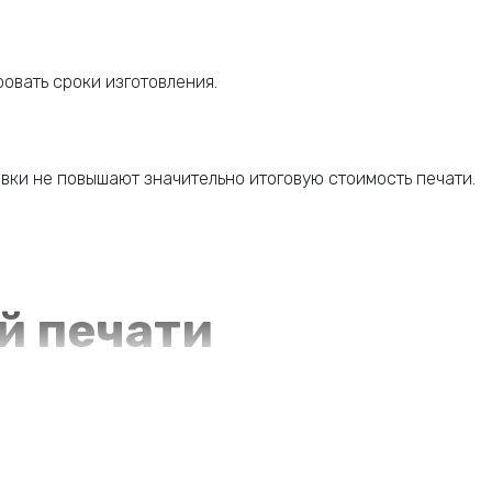
овать сроки изготовления.
авки не повышают значительно итоговую стоимость печати.
й печати
метров — тиража, размера изделий, техники, цветности и