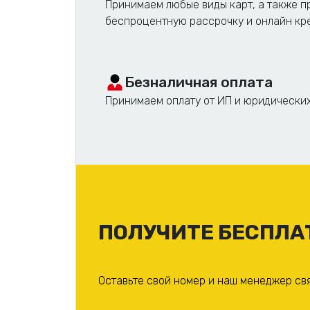
Принимаем любые виды карт, а также 
беспроцентную рассрочку и онлайн кр
Основные компоненты, формирующие стоим
Материал для печати: бумага, карто
Безналичная оплата
Тип печати: односторонняя, двусто
Принимаем оплату от ИП и юридических
Объем заказа: чем больше тираж, т
Постпечатная обработка: ламиниров
Вопрос «сколько стоит цифровая печать» т
тиражи могут быть выполнены в течение 1-
при согласовании всех деталей.
ПОЛУЧИТЕ БЕСПЛА
Прайс на цифровую печать включает все вы
Оставьте свой номер и наш менеджер св