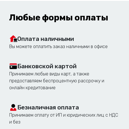
символ триумфа, отражающий специфику
события или организации.
Любые формы оплаты
Памятный сувенир:
Становится ценным
трофеем, напоминающим о важном моменте
Оплата наличными
в истории.
Вы можете оплатить заказ наличными в офисе
Брендирование:
Возможность разместить
логотип и фирменный стиль компании,
повышая узнаваемость бренда.
Банковской картой
Принимаем любые виды карт, а также
предоставляем беспроцентную рассрочку и
онлайн кредитование
Какие кубки мы
предлагаем?
Безналичная оплата
Принимаем оплату от ИП и юридических лиц с НДС
и без
В "Олимпе" вы можете заказать кубки для самых