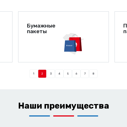
Бумажные
П
пакеты
п
1
2
3
4
5
6
7
8
Наши преимущества