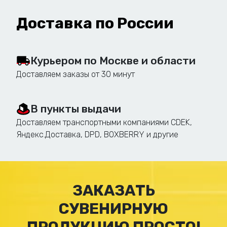
разных событий и целей. Мы предлагаем:
Доставка по России
Спортивные кубки:
Для награждения
победителей и участников спортивных
соревнований всех уровней.
Курьером по Москве и области
Корпоративные кубки:
Для поощрения
Доставляем заказы от 30 минут
достижений сотрудников, признания заслуг
и празднования юбилеев компании.
В пункты выдачи
Кубки для конкурсов и фестивалей:
Доставляем транспортными компаниями CDEK,
Награды для победителей творческих
Яндекс.Доставка, DPD, BOXBERRY и другие
состязаний, фестивалей и выставок.
Индивидуальные кубки:
Уникальные
награды, разработанные специально для
ЗАКАЗАТЬ
конкретного человека или события.
СУВЕНИРНУЮ