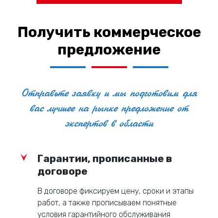
Профессиональный дизайн:
Наши
дизайнеры помогут создать уникальный и
Получить коммерческое
запоминающийся дизайн.
предложение
Комплексный сервис:
Мы предлагаем
полный цикл услуг, от разработки дизайна до
доставки готовой продукции.
Отправьте заявку и мы подготовим для
вас лучшее на рынке предложение от
Создайте кубок, который станет символом победы
и заслуженного признания! Свяжитесь с нами,
экспертов в области
чтобы обсудить ваш проект и получить
индивидуальное предложение!
Гарантии, прописанные в
договоре
В договоре фиксируем цену, сроки и этапы
работ, а также прописываем понятные
условия гарантийного обслуживания