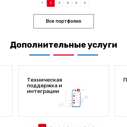
1
2
3
4
5
6
Все портфолио
Дополнительные услуги
Техническая
П
поддержка и
интеграции