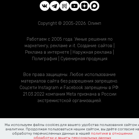
Copyright © 2005-2026. Олимп
Работаем с 2005 года. Умные решения по
маркетингу, рекламе и it. Создание сайтов |
Реклама в интернете | Наружная реклама |
Полиграфия | Сувенирная продукция
Все права защищены. Любое использование
материалов сайта без разрешения запрещено.
Соцсети Instagram и Facebook запрещены в РФ.
21.03.2022 компания Meta признана в России
экстремистской организацией.
Мы используем файлы cookies для вашего удобства пользования сайтом 
аналитики. Продолжая пользоваться нашим сайтом, вы даёте согласие н
обработку перечисленных данных в нашей
политике в отношении
обработки и защиты персональных данных