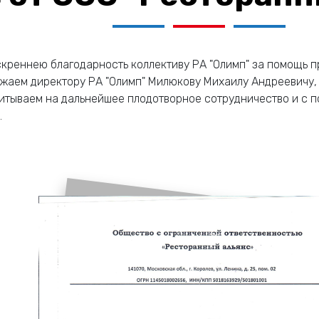
креннею благодарность коллективу РА "Олимп" за помощь пр
ражаем директору РА "Олимп" Милюкову Михаилу Андреевичу
читываем на дальнейшее плодотворное сотрудничество и с 
.