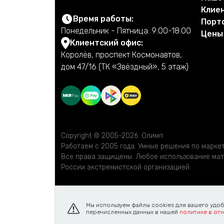
Клие
Время работы:
Порт
Понедельник - Пятница: 9:00-18:00
Цены
Клиентский офис:
Королёв, проспект Космонавтов,
дом 47/16 (ТК «Звёздный», 5 этаж)
Copyright © 2005-2026. Олимп
Работаем с 2005 года. Умные решения по маркети
Все права защищены. Любое использование мате
России экстремистской организацией.
Мы используем файлы cookies для вашего удоб
перечисленных данных в нашей
политике в от
Карта сайта
Пользовательское соглашение
З