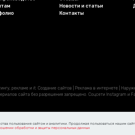
нтам
Новости и статьи
фолио
Контакты
нгу, рекламе и it. Создание сайтов | Реклама в интернете | Нару
риалов сайта без разрешения запрещено. Соцсети Instagram и Fa
ства пользования сайтом и аналитики. Продолжая пользоваться нашим сайт
ношении обработки и защиты персональных данных
ащита персональных данных
Правила использования сайта