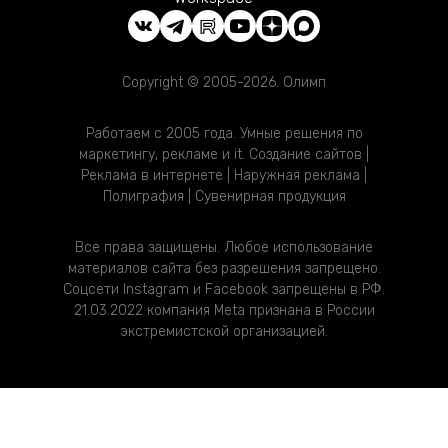
Copyright © 2005-2026. Олимп
Работаем с 2005 года. Умные решения по
маркетингу, рекламе и it. Создание сайтов |
Реклама в интернете | Наружная реклама |
Полиграфия | Сувенирная продукция
Все права защищены. Любое использование
материалов сайта без разрешения запрещено.
Соцсети Instagram и Facebook запрещены в РФ.
21.03.2022 компания Meta признана в России
экстремистской организацией.