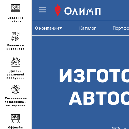
Создание
сайтов
О компании
Каталог
Портфо
Реклама в
интернете
ИЗГОТ
Дизайн
различной
продукции
АВТО
Техническая
поддержка и
интеграции
Оффлайн