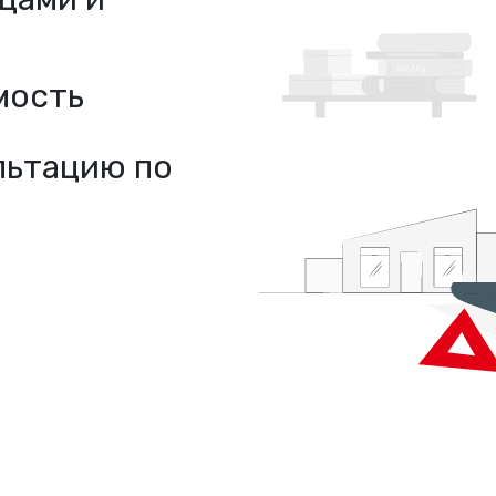
мость
льтацию по