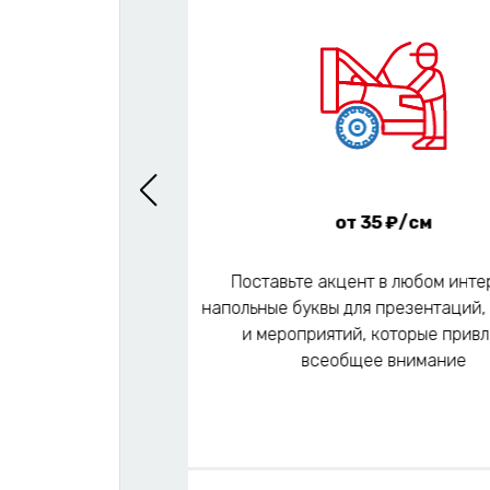
/см
от 35 ₽/см
лжно светиться!
Поставьте акцент в любом инте
 букв, которые
напольные буквы для презентаций,
екут внимание и
и мероприятий, которые привл
зуальный акцент
всеобщее внимание