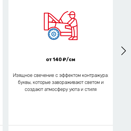
от 140 ₽/см
Изящное свечение с эффектом контражура:
Тра
буквы, которые завораживают светом и
с
создают атмосферу уюта и стиля
соз