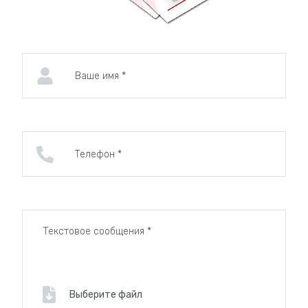
Технологии:
Лазерная гравировка,
пескоструйная обработка, фотокерамика,
металлографика, УФ-печать.
Защитное покрытие:
Специальные лаки и
составы для защиты от воздействия влаги,
ультрафиолета и механических повреждений.
Мы уделяем особое внимание качеству
изготовления и гарантируем, что наши таблички
будут сохранять свой первозданный вид на
протяжении многих лет.
Как мы работаем?
Выберите файл