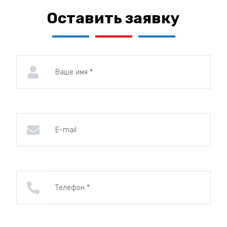
технологии.
Оставить заявку
Широкий выбор:
Мы предлагаем широкий
выбор материалов, форм, размеров и
способов оформления табличек.
Оперативность:
Мы выполняем заказы в
кратчайшие сроки.
Доступные цены:
Мы предлагаем
конкурентные цены и гибкую систему скидок.
Уважение и понимание:
Мы с пониманием
относимся к вашим чувствам и гарантируем
деликатное обслуживание.
Сохраните память о своих близких с помощью
качественных и долговечных ритуальных табличек